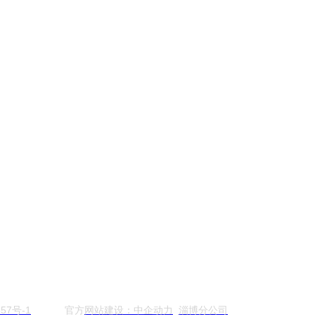
57号-1
官方
网站建设：中企动力
淄博分公司