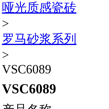
哑光质感瓷砖
>
罗马砂浆系列
>
VSC6089
VSC6089