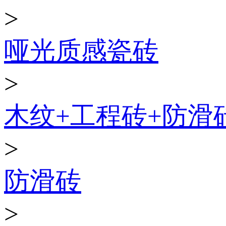
>
哑光质感瓷砖
>
木纹+工程砖+防滑
>
防滑砖
>