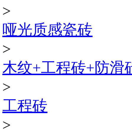
>
哑光质感瓷砖
>
木纹+工程砖+防滑
>
工程砖
>