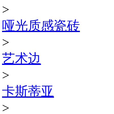
>
哑光质感瓷砖
>
艺术边
>
卡斯蒂亚
>