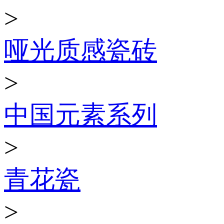
>
哑光质感瓷砖
>
中国元素系列
>
青花瓷
>