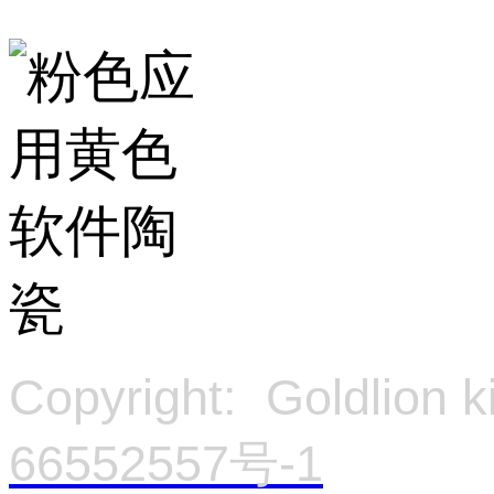
Copyright: Goldlion
66552557号-1
官