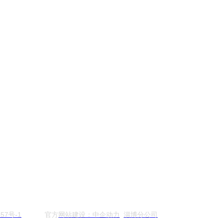
57号-1
官方
网站建设：中企动力
淄博分公司